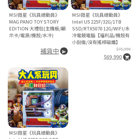
n
MSI微星《玩具總動員》
MSI微星《玩具總動員》
MAG PANO TOY STORY
Intel U5 225F/32G/1TB
EDITION 大禮包(主機板/顯
SSD/RTX5070 12G/WIFI/水
示卡/電源/機殼/水冷)
冷電競電腦【福利品/機殼有
小刮傷/沒有搖桿磁鐵】

補貨中
$75,990
$69,990

P
O
E
R
E
D
B
MSI微星《玩具總動員》
Y