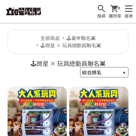
0
搜尋
購物車
選單
全部商品
🕹️最💙聯名👾
🕹️微星 × 玩具總動員聯名👾
🕹
🕹️微星 × 玩具總動員聯名👾
T
1

F
u