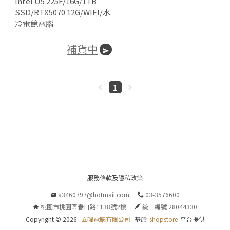
Intel U5 225F/16G/1TB
SSD/RTX5070 12G/WIFI/水
冷電競電腦
補貨中
1
👍
服務條款及隱私政策

a3460797@hotmail.com
03-3576600
桃園市桃園區春日路1138號2樓
統一編號 28044330
Copyright ©
2026
立曜電腦有限公司
基於
shopstore
平台提供