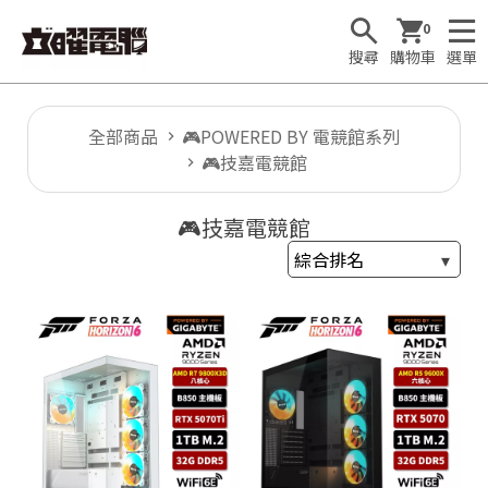
0
搜尋
購物車
選單
全部商品
🎮POWERED BY 電競館系列
🎮技嘉電競館
🕹
🎮技嘉電競館
T
1

F
u