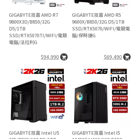
n
GIGABYTE技嘉 AMD R7
GIGABYTE技嘉 AMD R5
9800X3D/B850/32G
9600X/B850/32G D5/1TB
D5/1TB
SSD/RTX5070/WIFI/電競電
SSD/RTX5070TI/WIFI/電競
腦/保時捷G
電腦/法拉利G

$94,990
$69,490

P
O
E
R
E
D
B
GIGABYTE技嘉 Intel U5
GIGABYTE技嘉 Intel I5
Y