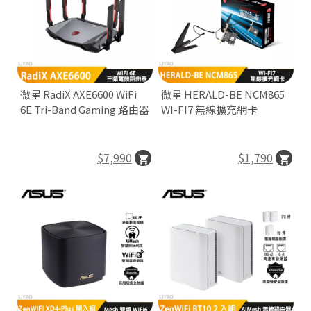

V
l
r
n
微星 RadiX AXE6600 WiFi
微星 HERALD-BE NCM865
6E Tri-Band Gaming 路由器
WI-FI7 無線擴充網卡
$7,990
$1,790

6