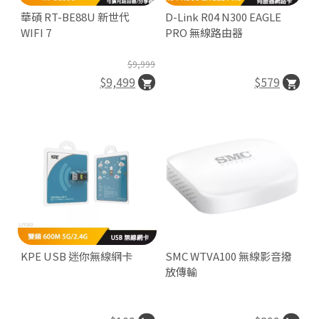
n
華碩 RT-BE88U 新世代
D-Link R04 N300 EAGLE
WIFI 7
PRO 無線路由器
$9,999
$9,499
$579


P
O
E
R
E
KPE USB 迷你無線網卡
SMC WTVA100 無線影音撥
D
放傳輸
B
Y