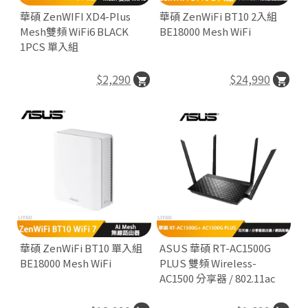
華碩 ZenWIFI XD4-Plus
華碩 ZenWiFi BT10 2入組
Mesh雙頻 WiFi6 BLACK
BE18000 Mesh WiFi

1PCS 單入組
T
k
$2,290
$24,990
T
o
k
華碩 ZenWiFi BT10 單入組
ASUS 華碩 RT-AC1500G
BE18000 Mesh WiFi
PLUS 雙頻 Wireless-
A
AC1500 分享器 / 802.11ac