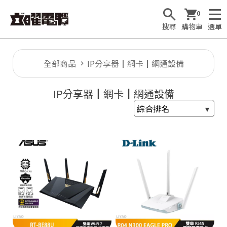
0
搜尋
購物車
選單
全部商品
IP分享器┃網卡┃網通設備
🕹
IP分享器┃網卡┃網通設備
T
1

F
u