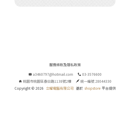
n


P
服務條款及隱私政策
O
a3460797@hotmail.com
03-3576600
桃園市桃園區春日路1138號2樓
統一編號 28044330
E
Copyright ©
2026
立曜電腦有限公司
基於
shopstore
平台提供
R
E
D
B
Y