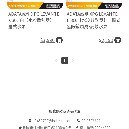
n
ADATA威剛 XPG LEVANTE
ADATA威剛 XPG LEVANTE
X 360 白【水冷散熱器】一
II 360【水冷散熱器】一體式
體式水泵
無限鏡風扇/高效水泵

$3,990
$2,790

1
P
O
E
R
E
D
服務條款及隱私政策
B
a3460797@hotmail.com
03-3576600
Y
桃園市桃園區春日路1138號2樓
統一編號 28044330