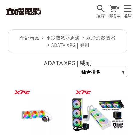
0
搜尋
購物車
選單
全部商品
水冷散熱器周邊
水冷式散熱器
ADATA XPG | 威剛
🕹
ADATA XPG | 威剛
T
1

F
u