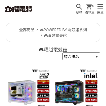
0
搜尋
購物車
選單
全部商品
🎮POWERED BY 電競館系列
🎮曜越電競館
🕹
🎮曜越電競館
T
1

F
u