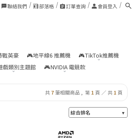
聯絡我們
部落格
訂單查詢
會員登入
nt特戰英豪
🎮地平線6 推薦機
🎮TikTok推薦機
遊戲類別主題館
🎮NVIDIA 電競款
共
7
筆相關商品 ,
第
1
頁 ／ 共
1
頁