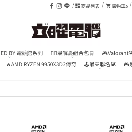
商品列表
購物車
0
RED BY 電競館系列
👍🏻最解憂組合包🛒
🎮Valora
🔥AMD RYZEN 9950X3D2傳奇
🕹️最💙聯名👾
