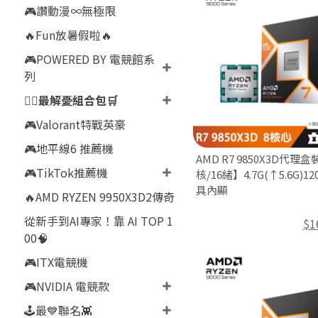
🎮讚動漫∞無極限
🔥Fun放暑假啦🔥
🎮POWERED BY 電競館系
列
👍🏻最解憂組合包🛒
🎮Valorant特戰英豪
🎮地平線6 推薦機
AMD R7 9850X3D代理盒
🎮TikTok推薦機
核/16緒】4.7G(↑5.6G)12
具內顯
🔥AMD RYZEN 9950X3D2傳奇
從新手到AI專家！靠 AI TOP 1
$1
00🧠
🎮ITX電競機
🎮NVIDIA 電競款
🕹️最💙聯名👾