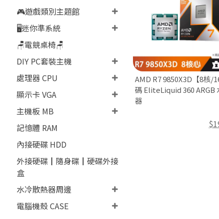
🎮遊戲類別主題館
🖥️迷你準系統
🪑電競桌椅🪑
DIY PC套裝主機
處理器 CPU
AMD R7 9850X3D【8核
碼 EliteLiquid 360 AR
顯示卡 VGA
器
主機板 MB
$1
記憶體 RAM
內接硬碟 HDD
外接硬碟┃隨身碟┃硬碟外接
盒
水冷散熱器周邊
電腦機殼 CASE