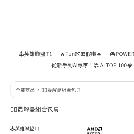
🕹️英雄聯盟T1
🔥Fun放暑假啦🔥
🎮POWE
從新手到AI專家！靠 AI TOP 100🧠
全部商品
👍🏻最解憂組合包🛒
👍🏻最解憂組合包🛒
🕹️英雄聯盟T1