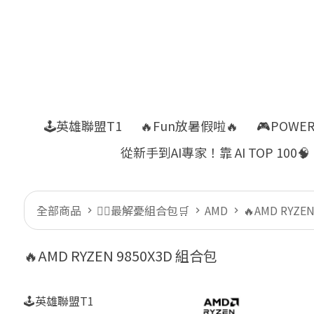
🕹️英雄聯盟T1
🔥Fun放暑假啦🔥
🎮POWE
從新手到AI專家！靠 AI TOP 100🧠
全部商品
👍🏻最解憂組合包🛒
AMD
🔥AMD RYZE
🔥AMD RYZEN 9850X3D 組合包
🕹️英雄聯盟T1