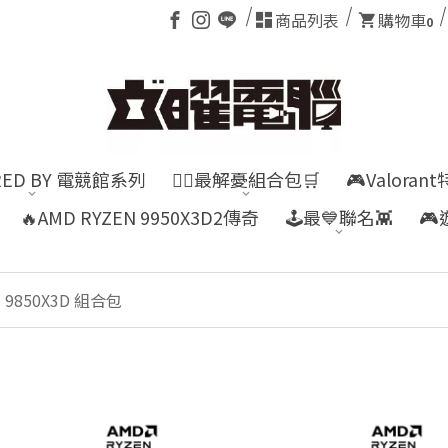
商品列表
購物車
0
RED BY 電競館系列
👍🏻最解憂組合包🛒
🎮Valora
🔥AMD RYZEN 9950X3D2傳奇
🕹️最💙聯名👾

N 9850X3D 組合包