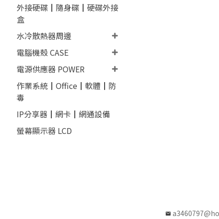
外接硬碟┃隨身碟┃硬碟外接
盒
水冷散熱器周邊
電腦機殼 CASE
電源供應器 POWER
作業系統┃Office┃軟體┃防
毒
IP分享器┃網卡┃網通設備
螢幕顯示器 LCD
a3460797@ho