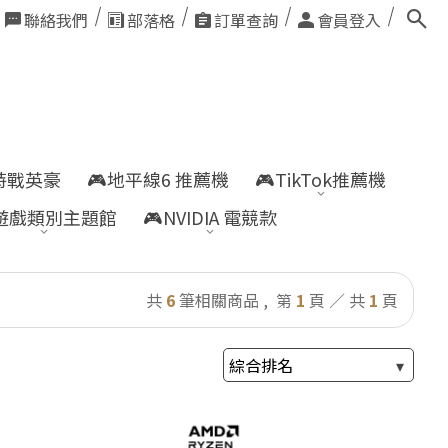
聯絡我們
部落格
訂單查詢
會員登入
nt特戰英豪
🎮地平線6 推薦機
🎮TikTok推薦機
遊戲類別主題館
🎮NVIDIA 電競款
共
6
筆相關商品 ,
第
1
頁 ／ 共
1
頁