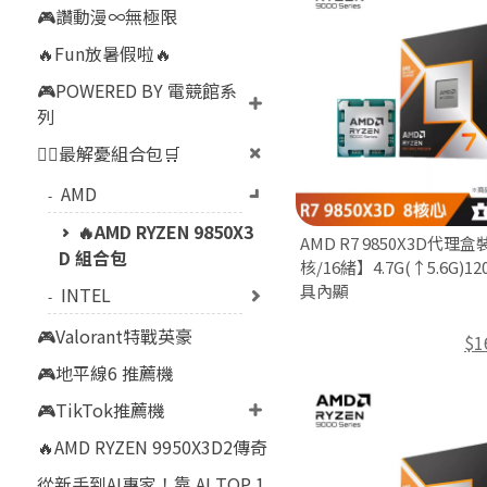
🎮讚動漫∞無極限
🔥Fun放暑假啦🔥
🎮POWERED BY 電競館系
列
👍🏻最解憂組合包🛒
AMD
🔥AMD RYZEN 9850X3
AMD R7 9850X3D代理盒
D 組合包
核/16緒】4.7G(↑5.6G)12
具內顯
INTEL
🎮Valorant特戰英豪
$1
🎮地平線6 推薦機
🎮TikTok推薦機
🔥AMD RYZEN 9950X3D2傳奇
從新手到AI專家！靠 AI TOP 1