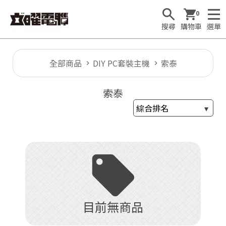
0
搜尋
購物車
選單
全部商品
DIY PC套裝主機
索泰
🕹
索泰
T
1

F
目前無商品
u