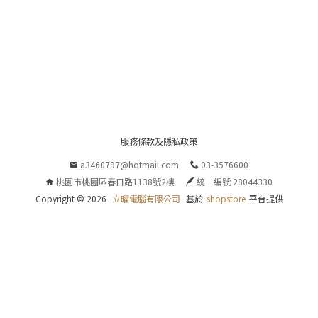
n


服務條款及隱私政策
P
a3460797@hotmail.com
03-3576600
O
桃園市桃園區春日路1138號2樓
統一編號 28044330
Copyright ©
2026
立曜電腦有限公司
基於
shopstore
平台提供
E
R
E
D
B
Y