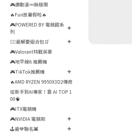
🎮讚動漫∞無極限
🔥Fun放暑假啦🔥
🎮POWERED BY 電競館系
列
👍🏻最解憂組合包🛒
🎮Valorant特戰英豪
🎮地平線6 推薦機
🎮TikTok推薦機
🔥AMD RYZEN 9950X3D2傳奇
從新手到AI專家！靠 AI TOP 1
00🧠
🎮ITX電競機
🎮NVIDIA 電競款
🕹️最💙聯名👾