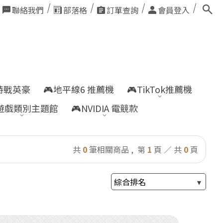
聯絡我們
部落格
訂單查詢
會員登入
nt特戰英豪
🎮地平線6 推薦機
🎮TikTok推薦機
遊戲類別主題館
🎮NVIDIA 電競款
共
0
筆相關商品 ,
第
1
頁 ／ 共
0
頁