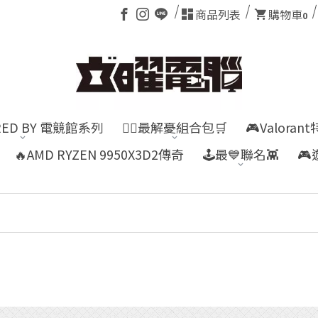
商品列表
購物車
0
RED BY 電競館系列
👍🏻最解憂組合包🛒
🎮Valora
🔥AMD RYZEN 9950X3D2傳奇
🕹️最💙聯名👾
