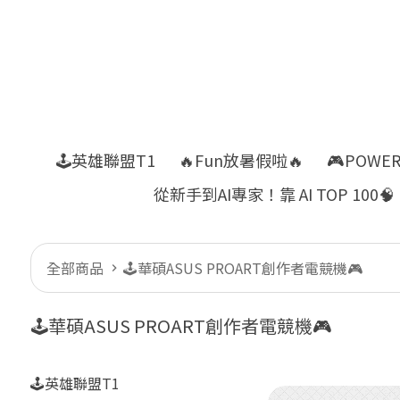
🕹️英雄聯盟T1
🔥Fun放暑假啦🔥
🎮POWE
從新手到AI專家！靠 AI TOP 100🧠
全部商品
🕹華碩ASUS PROART創作者電競機🎮
🕹華碩ASUS PROART創作者電競機🎮
🕹️英雄聯盟T1