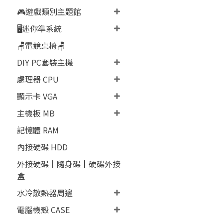
🎮遊戲類別主題館
🖥️迷你準系統
🪑電競桌椅🪑
DIY PC套裝主機
處理器 CPU
顯示卡 VGA
主機板 MB
記憶體 RAM
內接硬碟 HDD
外接硬碟┃隨身碟┃硬碟外接
盒
水冷散熱器周邊
電腦機殼 CASE