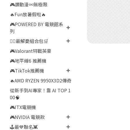
🎮讚動漫∞無極限
🔥Fun放暑假啦🔥
🎮POWERED BY 電競館系
列
👍🏻最解憂組合包🛒
🎮Valorant特戰英豪
🎮地平線6 推薦機
🎮TikTok推薦機
🔥AMD RYZEN 9950X3D2傳奇
從新手到AI專家！靠 AI TOP 1
00🧠
🎮ITX電競機
🎮NVIDIA 電競款
🕹️最💙聯名👾