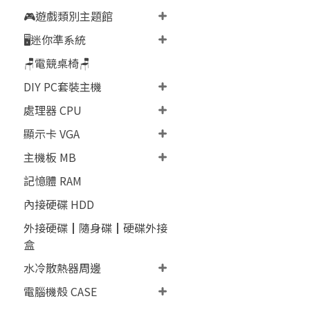
🎮遊戲類別主題館
🖥️迷你準系統
🪑電競桌椅🪑
DIY PC套裝主機
處理器 CPU
顯示卡 VGA
主機板 MB
記憶體 RAM
內接硬碟 HDD
外接硬碟┃隨身碟┃硬碟外接
盒
水冷散熱器周邊
電腦機殼 CASE