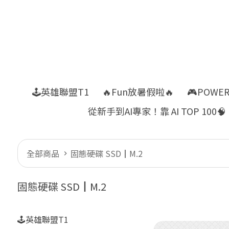
🕹️英雄聯盟T1
🔥Fun放暑假啦🔥
🎮POWE
從新手到AI專家！靠 AI TOP 100🧠
全部商品
固態硬碟 SSD┃M.2
固態硬碟 SSD┃M.2
🕹️英雄聯盟T1