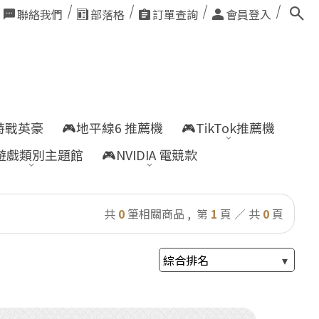
聯絡我們
部落格
訂單查詢
會員登入
nt特戰英豪
🎮地平線6 推薦機
🎮TikTok推薦機
遊戲類別主題館
🎮NVIDIA 電競款
共
0
筆相關商品 ,
第
1
頁 ／ 共
0
頁