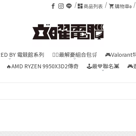
商品列表
購物車
0
RED BY 電競館系列
👍🏻最解憂組合包🛒
🎮Valora
🔥AMD RYZEN 9950X3D2傳奇
🕹️最💙聯名👾
