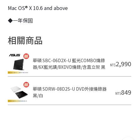

Mac OS® X 10.6 and above
V
l
◆一年保固
r
n
相關商品
華碩 SBC-06D2X-U 藍光COMBO燒錄
2,990
NT$
器/6X藍光讀/8XDVD燒錄/含直立架 黑

華碩 SDRW-08D2S-U DVD外接燒錄器 
849
NT$
黑/白
6