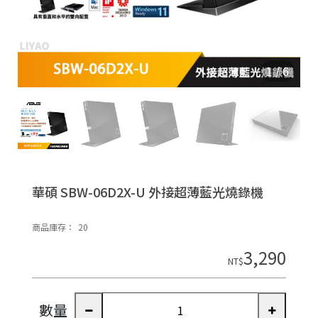
n
1
/
6


P
O
華碩 SBW-06D2X-U 外接超薄藍光燒錄機
E
R
商品庫存：
20
E
3,290
NT$
D
B
Y
數量