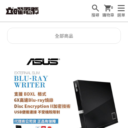
0
搜尋
購物車
選單
全部商品
🕹
T
1

F
u