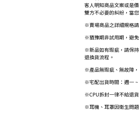
客人明知商品文案或是價
雙方不必要的糾紛，當您
※賣場商品之詳細規格請
※猶豫期非試用期，避免
※新品如有瑕疵，請保持
退換貨流程。
※產品無瑕疵、無故障，
※宅配出貨時間：週一 
※CPU拆封一律不給退
※耳機、耳罩因衛生問題