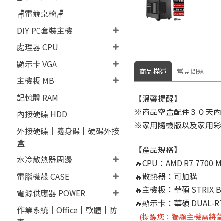
🪑電競桌椅🪑
DIY PC套裝主機
處理器 CPU
顯示卡 VGA
商品描述
常見問題
主機板 MB
記憶體 RAM
【溫馨提醒】
※商品空盒配件３０天內
內接硬碟 HDD
※家用隨機版以及家用彩
外接硬碟┃隨身碟┃硬碟外接
盒
【產品規格】
水冷散熱器周邊
🔥CPU：AMD R7 7700 
🔥散熱器：可加購
電腦機殼 CASE
🔥主機板：華碩 STRIX B65
電源供應器 POWER
🔥顯示卡：華碩 DUAL-RT
作業系統┃Office┃軟體┃防
(提醒您：獨顯主機需將