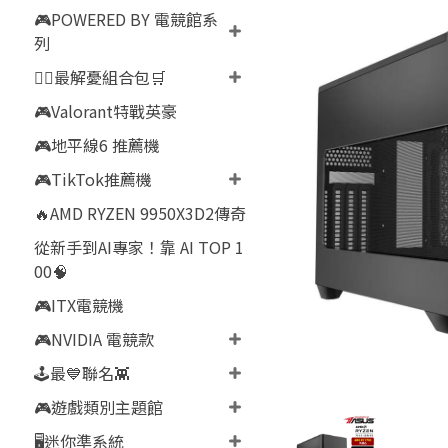
🎮POWERED BY 電競館系
列
👍🏻最解憂組合包🛒
🎮Valorant特戰英豪
🎮地平線6 推薦機
🎮TikTok推薦機
🔥AMD RYZEN 9950X3D2傳奇
從新手到AI專家！靠 AI TOP 1
00🧠
🎮ITX電競機
🎮NVIDIA 電競款
🕹️最💙聯名👾
🎮遊戲類別主題館
🖥️迷你準系統