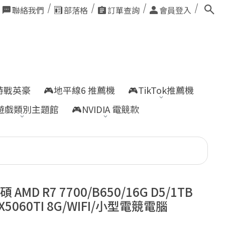
聯絡我們
部落格
訂單查詢
會員登入
nt特戰英豪
🎮地平線6 推薦機
🎮TikTok推薦機
遊戲類別主題館
🎮NVIDIA 電競款
 AMD R7 7700/B650/16G D5/1TB
TX5060TI 8G/WIFI/小型電競電腦