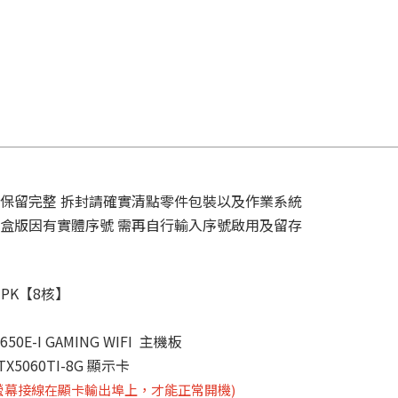
保留完整 拆封請確實清點零件包裝以及作業系統
盒版因有實體序號 需再自行輸入序號啟用及留存
MPK
【8核】
0E-I GAMING WIFI  主機板
X5060TI-8G 顯示卡
螢幕接線在顯卡輸出埠上，才能正常開機)