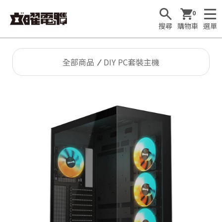
0
搜尋
購物車
選單
全部商品
DIY PC套裝主機
🕹
T
1

F
u