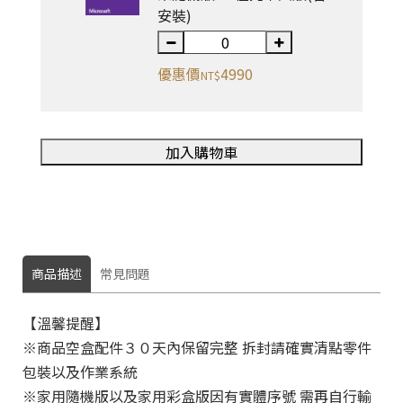

安裝)
V
l
優惠價
4990
NT$
r
n
加入購物車

商品描述
常見問題
【溫馨提醒】
6
※商品空盒配件３０天內保留完整 拆封請確實清點零件
包裝以及作業系統
※家用隨機版以及家用彩盒版因有實體序號 需再自行輸