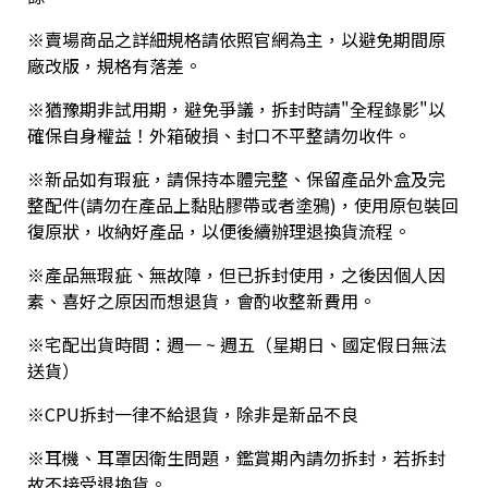
0
※賣場商品之詳細規格請依照官網為主，以避免期間原
X
廠改版，規格有落差。
3
D
※猶豫期非試用期，避免爭議，拆封時請"全程錄影"以
2
確保自身權益！外箱破損、封口不平整請勿收件。
※新品如有瑕疵，請保持本體完整、保留產品外盒及完
整配件(請勿在產品上黏貼膠帶或者塗鴉)，使用原包裝回
復原狀，收納好產品，以便後續辦理退換貨流程。
🕹
※產品無瑕疵、無故障，但已拆封使用，之後因個人因
素、喜好之原因而想退貨，會酌收整新費用。

※宅配出貨時間：週一 ~ 週五（星期日、國定假日無法
送貨）

※CPU拆封一律不給退貨，除非是新品不良
※耳機、耳罩因衛生問題，鑑賞期內請勿拆封，若拆封

故不接受退換貨。