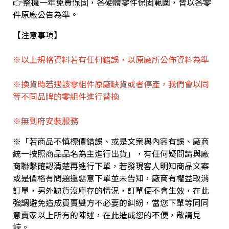
👉整機一年免費保固，各硬體零件保固範圍，皆以各零
靠
件原廠公告為準。
I
P
【注意事項】
0
※以上規格資料若有任何錯誤，以原廠所公佈資料為準

※換貨時若遇該零組件原廠缺貨或者停產，我們會以同
A
等不同品牌的零組件進行替換
M
D
※無到府安裝服務
R
Y
※「若商品不慎標價錯誤、或是文案與內容有誤、廠商
統一按照商品品名為主進行出貨」，有任何疑問請與廠
Z
商聯繫確認清楚再進行下單，若發現客人明知商品文案
E
或是價格有問題還惡意下單並未告知，廠商有權益取消
N
訂單，另外缺貨沒庫存的情況，訂單便不會生效，在此
9
強調避免造成買賣雙方不必要的糾紛，當您下單等同同
9
意賣家以上所有的陳述，在此造成您的不便，敬請見
5
諒。