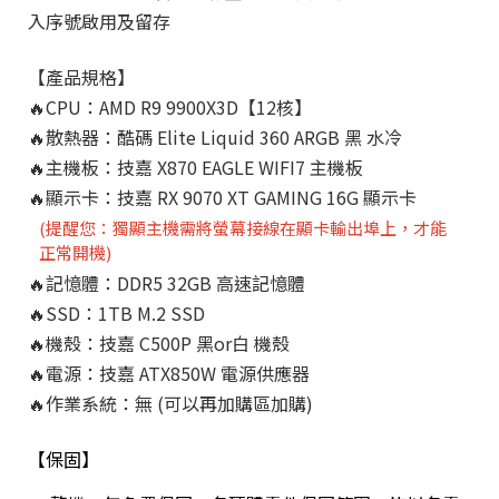
入序號啟用及留存

【產品規格】
T
🔥CPU：AMD R9 9900X3D
【12核】
k
🔥散熱器：酷碼 Elite Liquid 360 ARGB 黑 水冷
T
🔥主機板：技嘉 X870 EAGLE WIFI7 主機板
o
🔥顯示卡：技嘉 RX 9070 XT GAMING 16G 顯示卡
k
(提醒您：獨顯主機需將螢幕接線在顯卡輸出埠上，才能
正常開機)
🔥記憶體：DDR5 32GB 高速記憶體
🔥SSD：1TB M.2 SSD
🔥機殼：技嘉 C500P 黑or白 機殼 
🔥電源：
技嘉
 ATX850W 電源供應器
🔥作業系統：無 (可以再加購區加購)
A
【保固】