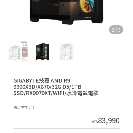
n
2
/
3


P
O
GIGABYTE技嘉 AMD R9
9900X3D/X870/32G D5/1TB
E
SSD/RX9070XT/WIFI/水冷電競電腦
R
E
商品庫存：
1
D
83,990
B
NT$
Y